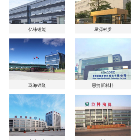
亿纬锂能
星源材质
珠海银隆
恩捷新材料